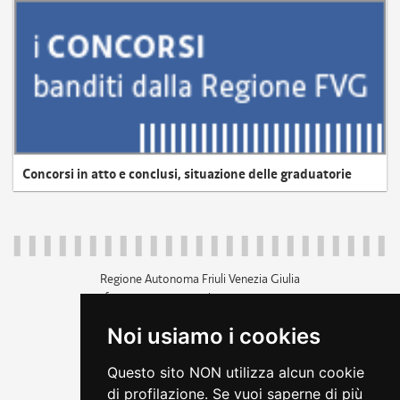
Concorsi in atto e conclusi, situazione delle graduatorie
Regione Autonoma Friuli Venezia Giulia
c.f. 80014930327; p.iva 00526040324
piazza Unità d'Italia 1 Trieste
Noi usiamo i cookies
+39 040 3771111
regione.friuliveneziagiulia@certregione.fvg.it
Questo sito NON utilizza alcun cookie
amministrazione trasparente
di profilazione. Se vuoi saperne di più