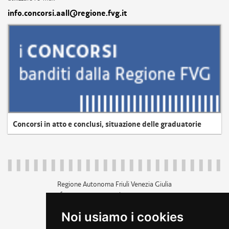
info.concorsi.aall@regione.fvg.it
Concorsi in atto e conclusi, situazione delle graduatorie
Regione Autonoma Friuli Venezia Giulia
c.f. 80014930327; p.iva 00526040324
piazza Unità d'Italia 1 Trieste
Noi usiamo i cookies
+39 040 3771111
regione.friuliveneziagiulia@certregione.fvg.it