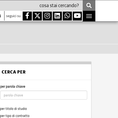
i
seguici su
Toggle
navigation
CERCA PER
per parola chiave
per titolo di studio
per tipo di contratto