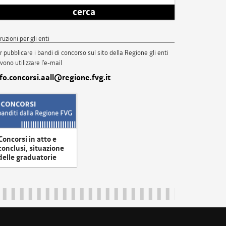
cerca
truzioni per gli enti
r pubblicare i bandi di concorso sul sito della Regione gli enti
vono utilizzare l'e-mail
nfo.concorsi.aall@regione.fvg.it
Concorsi in atto e
conclusi, situazione
delle graduatorie
uliveneziagiulia@certregione.fvg.it