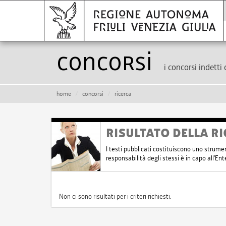
Concorsi
i concorsi indetti 
home
concorsi
ricerca
RISULTATO DELLA RI
I testi pubblicati costituiscono uno strume
responsabilità degli stessi è in capo all'E
Non ci sono risultati per i criteri richiesti.