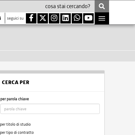
i
seguici su
Toggle
navigation
CERCA PER
per parola chiave
per titolo di studio
per tipo di contratto