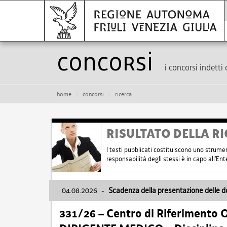
Concorsi
i concorsi indetti 
home
concorsi
ricerca
RISULTATO DELLA RI
I testi pubblicati costituiscono uno strume
responsabilità degli stessi è in capo all'E
04.08.2026
-
Scadenza della presentazione delle 
331/26 – Centro di Riferimento 