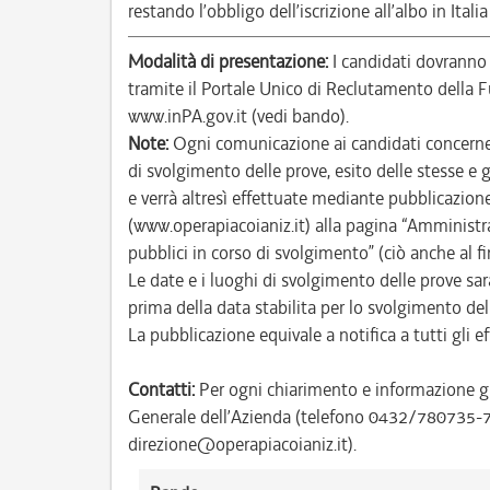
restando l’obbligo dell’iscrizione all’albo in Itali
Modalità di presentazione:
I candidati dovranno
tramite il Portale Unico di Reclutamento della F
www.inPA.gov.it (vedi bando).
Note:
Ogni comunicazione ai candidati concernent
di svolgimento delle prove, esito delle stesse e g
e verrà altresì effettuate mediante pubblicazione
(www.operapiacoianiz.it) alla pagina “Amministr
pubblici in corso di svolgimento” (ciò anche al f
Le date e i luoghi di svolgimento delle prove sar
prima della data stabilita per lo svolgimento del
La pubblicazione equivale a notifica a tutti gli eff
Contatti:
Per ogni chiarimento e informazione gli 
Generale dell’Azienda (telefono 0432/780735-780
direzione@operapiacoianiz.it).