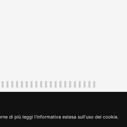
uliveneziagiulia@certregione.fvg.it
ambio preferenze cookie
|
loginFVG
ne di più leggi l'informativa estesa sull'uso dei cookie.
seguici su