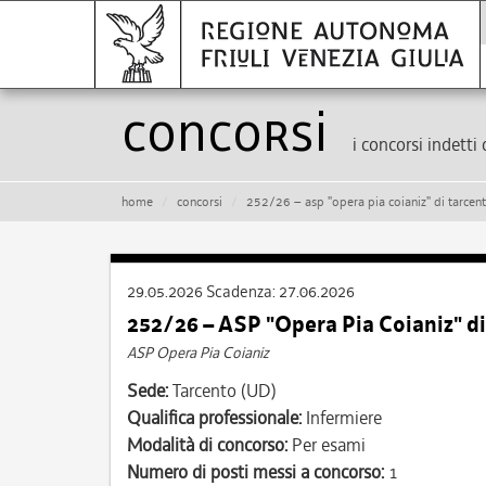
Concorsi
i concorsi indetti 
home
concorsi
252/26 – asp "opera pia coianiz" di tarcen
29.05.2026
Scadenza:
27.06.2026
252/26 – ASP "Opera Pia Coianiz" d
ASP Opera Pia Coianiz
Sede:
Tarcento (UD)
Qualifica professionale:
Infermiere
Modalità di concorso:
Per esami
Numero di posti messi a concorso:
1