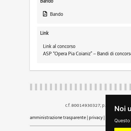
Bando
Bando
Link
Link al concorso
ASP “Opera Pia Coianiz” – Bandi di concors
c.f. 80014930327; p.iva 005260
Noi 
amministrazione trasparente
|
privacy
|
cookie
|
note 
Questo 