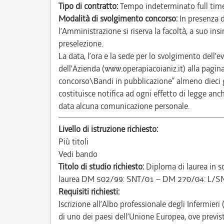
Tipo di contratto:
Tempo indeterminato full tim
Modalità di svolgimento concorso:
In presenza 
l’Amministrazione si riserva la facoltà, a suo in
preselezione.
La data, l’ora e la sede per lo svolgimento dell’
dell’Azienda (www.operapiacoianiz.it) alla pagi
concorso\Bandi in pubblicazione” almeno dieci gi
costituisce notifica ad ogni effetto di legge an
data alcuna comunicazione personale.
Livello di istruzione richiesto:
Più titoli
Vedi bando
Titolo di studio richiesto:
Diploma di laurea in sci
laurea DM 502/99: SNT/01 – DM 270/04: L/SN
Requisiti richiesti:
Iscrizione all’Albo professionale degli Infermieri
di uno dei paesi dell’Unione Europea, ove previs