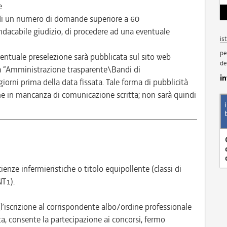
e
di un numero di domande superiore a 60
sindacabile giudizio, di procedere ad una eventuale
is
pe
eventuale preselezione sarà pubblicata sul sito web
de
na “Amministrazione trasparente\Bandi di
i
orni prima della data fissata. Tale forma di pubblicità
che in mancanza di comunicazione scritta; non sarà quindi
enze infermieristiche o titolo equipollente (classi di
T1).
 (l’iscrizione al corrispondente albo/ordine professionale
ta, consente la partecipazione ai concorsi, fermo