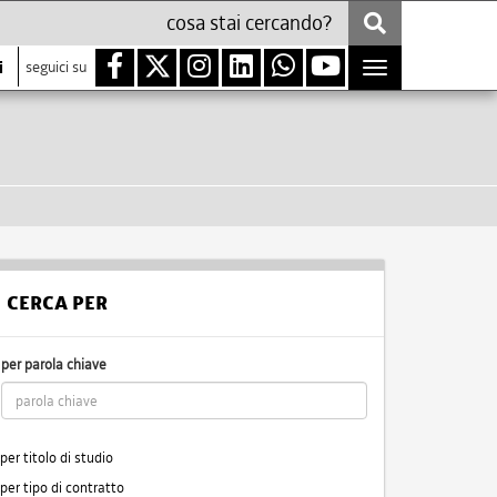
i
seguici su
Toggle
navigation
CERCA PER
per parola chiave
per titolo di studio
per tipo di contratto