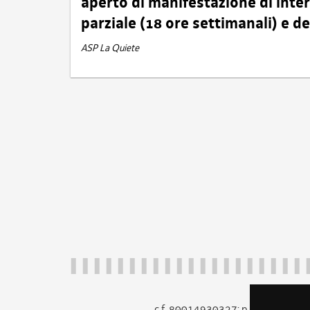
aperto di manifestazione di int
parziale (18 ore settimanali) e 
ASP La Quiete
c.f. 80014930327; p.iva 005260