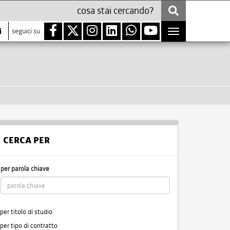
i
seguici su
Toggle
navigation
CERCA PER
per parola chiave
per titolo di studio
per tipo di contratto