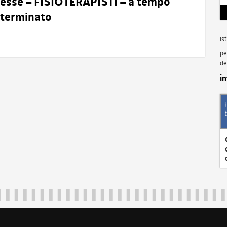
eresse – FISIOTERAPISTI – a tempo
determinato
is
pe
de
i
Regione Autonoma Friuli Venezia Giulia
40324
|
piazza Unità d'Italia 1 Trieste
|
+39 040 3771111
|
regione.fri