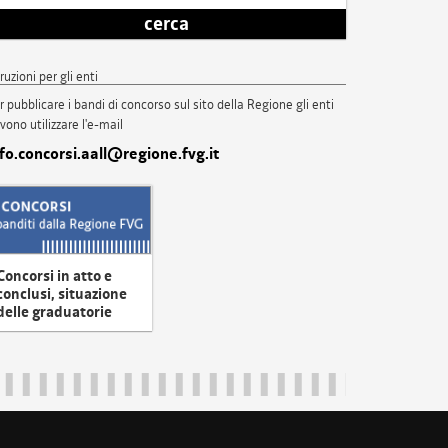
cerca
truzioni per gli enti
r pubblicare i bandi di concorso sul sito della Regione gli enti
vono utilizzare l'e-mail
nfo.concorsi.aall@regione.fvg.it
Concorsi in atto e
conclusi, situazione
delle graduatorie
uliveneziagiulia@certregione.fvg.it