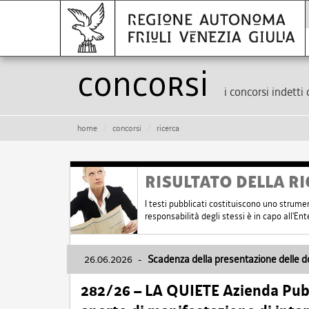
Concorsi
i concorsi indetti 
home
concorsi
ricerca
RISULTATO DELLA RI
I testi pubblicati costituiscono uno strume
responsabilità degli stessi è in capo all'E
26.06.2026
-
Scadenza della presentazione delle 
282/26 – LA QUIETE Azienda Pubbl