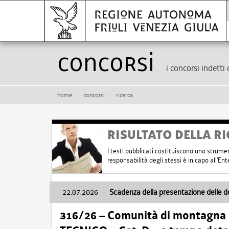
Concorsi
i concorsi indetti 
home
concorsi
ricerca
RISULTATO DELLA RI
I testi pubblicati costituiscono uno strume
responsabilità degli stessi è in capo all'E
22.07.2026
-
Scadenza della presentazione delle 
316/26 – Comunità di montagna