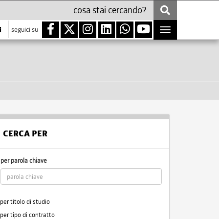
i
seguici su
Toggle
navigation
CERCA PER
per parola chiave
per titolo di studio
per tipo di contratto