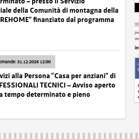
minato – presso il Servizio
oriale della Comunità di montagna della
o “REHOME” finanziato dal programma
is
pe
de
i
domande: 31.12.2026 12:00
izi alla Persona “Casa per anziani” di
ROFESSIONALI TECNICI – Avviso aperto
 a tempo determinato e pieno