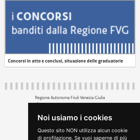
Concorsi in atto e conclusi, situazione delle graduatorie
Regione Autonoma Friuli Venezia Giulia
c.f. 80014930327; p.iva 00526040324
piazza Unità d'Italia 1 Trieste
Noi usiamo i cookies
+39 040 3771111
regione.friuliveneziagiulia@certregione.fvg.it
Questo sito NON utilizza alcun cookie
amministrazione trasparente
di profilazione. Se vuoi saperne di più