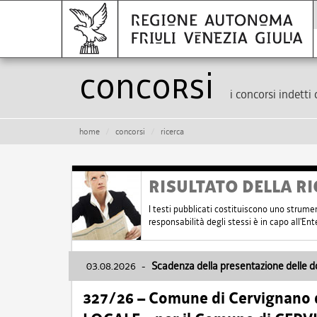
Concorsi
i concorsi indetti 
home
concorsi
ricerca
RISULTATO DELLA RI
I testi pubblicati costituiscono uno strume
responsabilità degli stessi è in capo all'E
03.08.2026
-
Scadenza della presentazione delle 
327/26 – Comune di Cervignano d