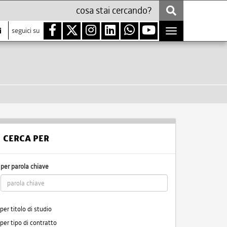
i
seguici su
Toggle
navigation
CERCA PER
per parola chiave
per titolo di studio
per tipo di contratto