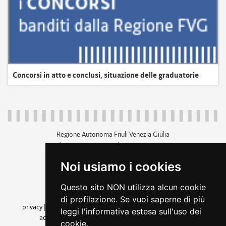
Concorsi in atto e conclusi, situazione delle graduatorie
Regione Autonoma Friuli Venezia Giulia
c.f. 80014930327; p.iva 00526040324
piazza Unità d'Italia 1 Trieste
Noi usiamo i cookies
+39 040 3771111
regione.friuliveneziagiulia@certregione.fvg.it
Questo sito NON utilizza alcun cookie
amministrazione trasparente
di profilazione. Se vuoi saperne di più
privacy
|
cookie
|
note legali
|
accessibilità
|
rss
|
dichiarazione di
leggi l'informativa estesa sull'uso dei
accessibilità
|
feedback
|
cambio preferenze cookie
cookie.