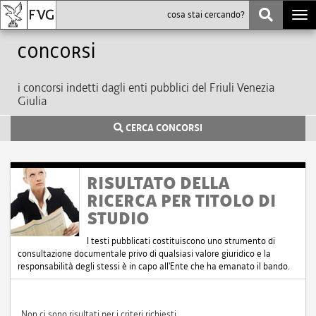
Togg
navi
Concorsi
i concorsi indetti dagli enti pubblici del Friuli Venezia
Giulia
CERCA CONCORSI
RISULTATO DELLA
RICERCA PER TITOLO DI
STUDIO
I testi pubblicati costituiscono uno strumento di
consultazione documentale privo di qualsiasi valore giuridico e la
responsabilità degli stessi è in capo all'Ente che ha emanato il bando.
Non ci sono risultati per i criteri richiesti.