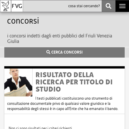
Togg
navi
Concorsi
i concorsi indetti dagli enti pubblici del Friuli Venezia
Giulia
CERCA CONCORSI
RISULTATO DELLA
RICERCA PER TITOLO DI
STUDIO
I testi pubblicati costituiscono uno strumento di
consultazione documentale privo di qualsiasi valore giuridico e la
responsabilità degli stessi è in capo all'Ente che ha emanato il bando.
Non ci sono risultati per i criteri richiesti.