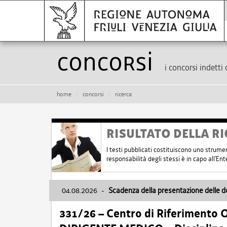
Concorsi
i concorsi indetti 
home
concorsi
ricerca
RISULTATO DELLA RI
I testi pubblicati costituiscono uno strume
responsabilità degli stessi è in capo all'E
04.08.2026
-
Scadenza della presentazione delle 
331/26 – Centro di Riferimento 