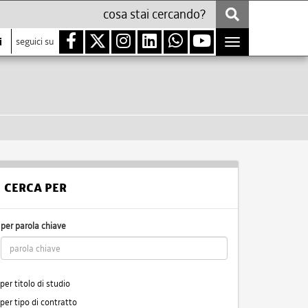
i
seguici su
Toggle
navigation
CERCA PER
per parola chiave
per titolo di studio
per tipo di contratto