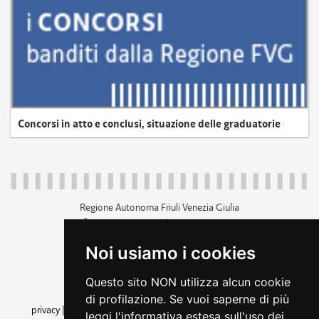
Concorsi in atto e conclusi, situazione delle graduatorie
Regione Autonoma Friuli Venezia Giulia
c.f. 80014930327; p.iva 00526040324
piazza Unità d'Italia 1 Trieste
Noi usiamo i cookies
+39 040 3771111
regione.friuliveneziagiulia@certregione.fvg.it
Questo sito NON utilizza alcun cookie
amministrazione trasparente
di profilazione. Se vuoi saperne di più
privacy
|
cookie
|
note legali
|
accessibilità
|
rss
|
dichiarazione di
leggi l'informativa estesa sull'uso dei