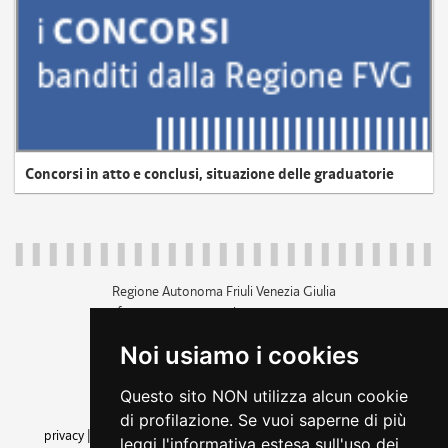
Concorsi in atto e conclusi, situazione delle graduatorie
Regione Autonoma Friuli Venezia Giulia
c.f. 80014930327; p.iva 00526040324
piazza Unità d'Italia 1 Trieste
Noi usiamo i cookies
+39 040 3771111
regione.friuliveneziagiulia@certregione.fvg.it
Questo sito NON utilizza alcun cookie
amministrazione trasparente
di profilazione. Se vuoi saperne di più
privacy
|
cookie
|
note legali
|
accessibilità
|
rss
|
dichiarazione di
leggi l'informativa estesa sull'uso dei