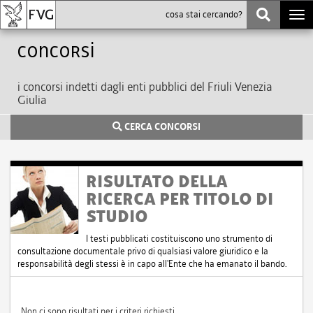
Togg
navi
Concorsi
i concorsi indetti dagli enti pubblici del Friuli Venezia
Giulia
CERCA CONCORSI
RISULTATO DELLA
RICERCA PER TITOLO DI
STUDIO
I testi pubblicati costituiscono uno strumento di
consultazione documentale privo di qualsiasi valore giuridico e la
responsabilità degli stessi è in capo all'Ente che ha emanato il bando.
Non ci sono risultati per i criteri richiesti.