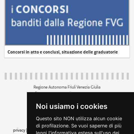
Concorsi in atto e conclusi, situazione delle graduatorie
Regione Autonoma Friuli Venezia Giulia
c.f. 80014930327; p.iva 00526040324
piazza Unità d'Italia 1 Trieste
Noi usiamo i cookies
+39 040 3771111
regione.friuliveneziagiulia@certregione.fvg.it
Questo sito NON utilizza alcun cookie
amministrazione trasparente
di profilazione. Se vuoi saperne di più
privacy
|
cookie
|
note legali
|
accessibilità
|
rss
|
dichiarazione di
leggi l'informativa estesa sull'uso dei