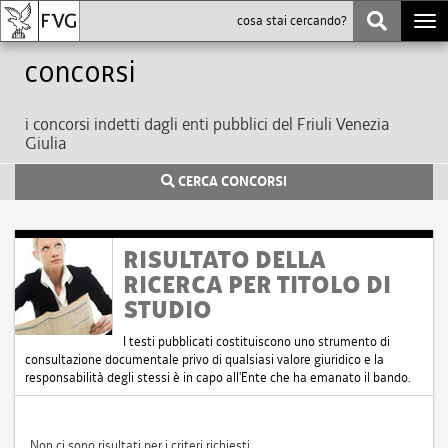
Togg
navi
Concorsi
i concorsi indetti dagli enti pubblici del Friuli Venezia
Giulia
CERCA CONCORSI
RISULTATO DELLA
RICERCA PER TITOLO DI
STUDIO
I testi pubblicati costituiscono uno strumento di
consultazione documentale privo di qualsiasi valore giuridico e la
responsabilità degli stessi è in capo all'Ente che ha emanato il bando.
Non ci sono risultati per i criteri richiesti.