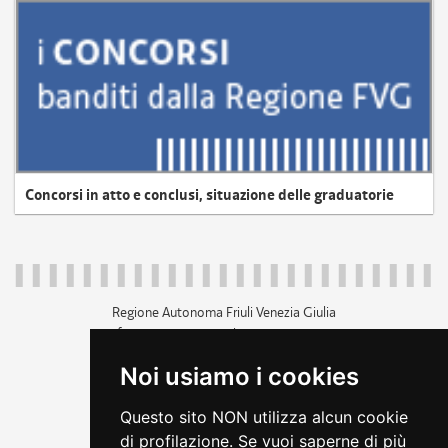
Concorsi in atto e conclusi, situazione delle graduatorie
Regione Autonoma Friuli Venezia Giulia
c.f. 80014930327; p.iva 00526040324
piazza Unità d'Italia 1 Trieste
Noi usiamo i cookies
+39 040 3771111
regione.friuliveneziagiulia@certregione.fvg.it
Questo sito NON utilizza alcun cookie
amministrazione trasparente
di profilazione. Se vuoi saperne di più