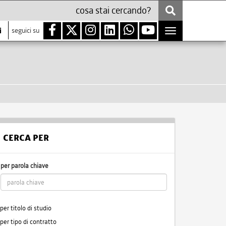
i
seguici su
Toggle
navigation
CERCA PER
per parola chiave
per titolo di studio
per tipo di contratto