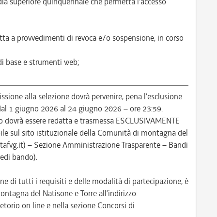
ia superiore quinquennale che permetta l’accesso
tta a provvedimenti di revoca e/o sospensione, in corso
 di base e strumenti web;
ione alla selezione dovrà pervenire, pena l’esclusione
: dal 1 giugno 2026 al 24 giugno 2026 – ore 23:59.
so dovrà essere redatta e trasmessa ESCLUSIVAMENTE
le sul sito istituzionale della Comunità di montagna del
itafvg.it) – Sezione Amministrazione Trasparente – Bandi
vedi bando).
ne di tutti i requisiti e delle modalità di partecipazione, è
ontagna del Natisone e Torre all’indirizzo:
etorio on line e nella sezione Concorsi di