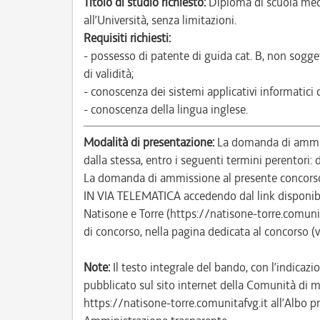
Titolo di studio richiesto:
Diploma di scuola med
all’Università, senza limitazioni.
Requisiti richiesti:
- possesso di patente di guida cat. B, non sogge
di validità;
- conoscenza dei sistemi applicativi informatici
- conoscenza della lingua inglese.
Modalità di presentazione:
La domanda di ammiss
dalla stessa, entro i seguenti termini perentori
La domanda di ammissione al presente concor
IN VIA TELEMATICA accedendo dal link disponibi
Natisone e Torre (https://natisone-torre.comun
di concorso, nella pagina dedicata al concorso (
Note:
Il testo integrale del bando, con l’indicazio
pubblicato sul sito internet della Comunità di m
https://natisone-torre.comunitafvg.it all’Albo pr