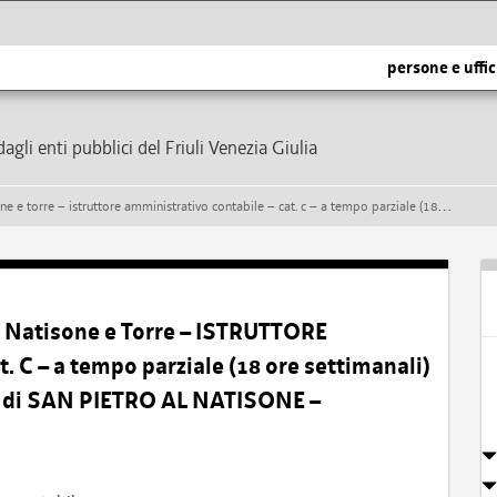
persone e uffic
dagli enti pubblici del Friuli Venezia Giulia
tabile – cat. c – a tempo parziale (18 ore settimanali) e indeterminato – presso il comune di san pietro al natisone – formazione di una graduatoria
 Natisone e Torre – ISTRUTTORE
 – a tempo parziale (18 ore settimanali)
e di SAN PIETRO AL NATISONE –