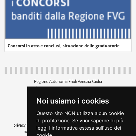
Concorsi in atto e conclusi, situazione delle graduatorie
Regione Autonoma Friuli Venezia Giulia
c.f. 80014930327; p.iva 00526040324
piazza Unità d'Italia 1 Trieste
Noi usiamo i cookies
+39 040 3771111
regione.friuliveneziagiulia@certregione.fvg.it
Questo sito NON utilizza alcun cookie
amministrazione trasparente
di profilazione. Se vuoi saperne di più
privacy
|
cookie
|
note legali
|
accessibilità
|
rss
|
dichiarazione di
leggi l'informativa estesa sull'uso dei
accessibilità
|
feedback
|
cambio preferenze cookie
cookie.