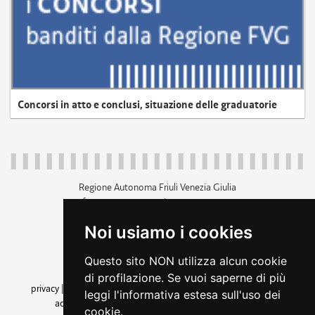
Concorsi in atto e conclusi, situazione delle graduatorie
Regione Autonoma Friuli Venezia Giulia
c.f. 80014930327; p.iva 00526040324
piazza Unità d'Italia 1 Trieste
Noi usiamo i cookies
+39 040 3771111
regione.friuliveneziagiulia@certregione.fvg.it
Questo sito NON utilizza alcun cookie
amministrazione trasparente
di profilazione. Se vuoi saperne di più
privacy
|
cookie
|
note legali
|
accessibilità
|
rss
|
dichiarazione di
leggi l'informativa estesa sull'uso dei
accessibilità
|
feedback
|
cambio preferenze cookie
cookie.