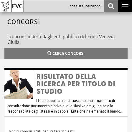
Togg
navi
Concorsi
i concorsi indetti dagli enti pubblici del Friuli Venezia
Giulia
CERCA CONCORSI
RISULTATO DELLA
RICERCA PER TITOLO DI
STUDIO
I testi pubblicati costituiscono uno strumento di
consultazione documentale privo di qualsiasi valore giuridico e la
responsabilità degli stessi è in capo all'Ente che ha emanato il bando.
Non ci sono risultati per i criteri richiesti.