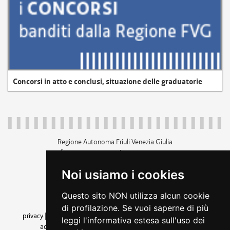
Concorsi in atto e conclusi, situazione delle graduatorie
Regione Autonoma Friuli Venezia Giulia
c.f. 80014930327; p.iva 00526040324
piazza Unità d'Italia 1 Trieste
Noi usiamo i cookies
+39 040 3771111
regione.friuliveneziagiulia@certregione.fvg.it
Questo sito NON utilizza alcun cookie
amministrazione trasparente
di profilazione. Se vuoi saperne di più
privacy
|
cookie
|
note legali
|
accessibilità
|
rss
|
dichiarazione di
leggi l'informativa estesa sull'uso dei
accessibilità
|
feedback
|
cambio preferenze cookie