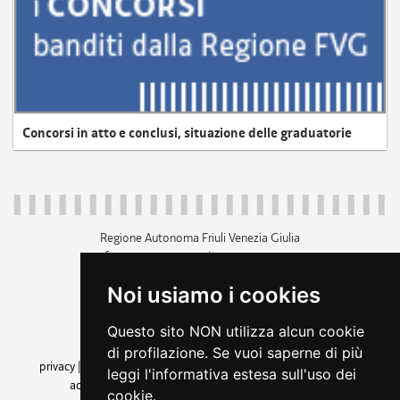
Concorsi in atto e conclusi, situazione delle graduatorie
Regione Autonoma Friuli Venezia Giulia
c.f. 80014930327; p.iva 00526040324
piazza Unità d'Italia 1 Trieste
Noi usiamo i cookies
+39 040 3771111
regione.friuliveneziagiulia@certregione.fvg.it
Questo sito NON utilizza alcun cookie
amministrazione trasparente
di profilazione. Se vuoi saperne di più
privacy
|
cookie
|
note legali
|
accessibilità
|
rss
|
dichiarazione di
leggi l'informativa estesa sull'uso dei
accessibilità
|
feedback
|
cambio preferenze cookie
cookie.