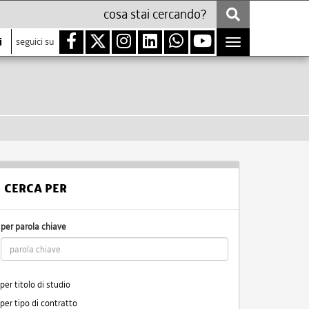
i
seguici su
Toggle
navigation
CERCA PER
per parola chiave
per titolo di studio
per tipo di contratto