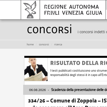
Concorsi
i concorsi indetti 
home
concorsi
ricerca
RISULTATO DELLA RI
I testi pubblicati costituiscono uno strume
responsabilità degli stessi è in capo all'E
06.08.2026
-
Scadenza della presentazione delle 
334/26 – Comune di Zoppola – 