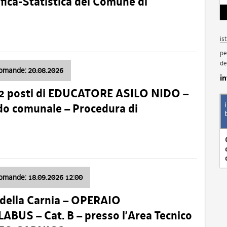
fica-Statistica del Comune di
is
pe
de
domande: 20.08.2026
i
 2 posti di EDUCATORE ASILO NIDO –
nido comunale – Procedura di
domande: 18.09.2026 12:00
della Carnia – OPERAIO
US – Cat. B – presso l’Area Tecnico