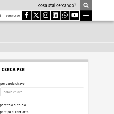
i
seguici su
Toggle
navigation
CERCA PER
per parola chiave
per titolo di studio
per tipo di contratto