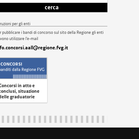
cerca
truzioni per gli enti
r pubblicare i bandi di concorso sul sito della Regione gli enti
vono utilizzare l'e-mail
nfo.concorsi.aall@regione.fvg.it
Concorsi in atto e
conclusi, situazione
delle graduatorie
uliveneziagiulia@certregione.fvg.it