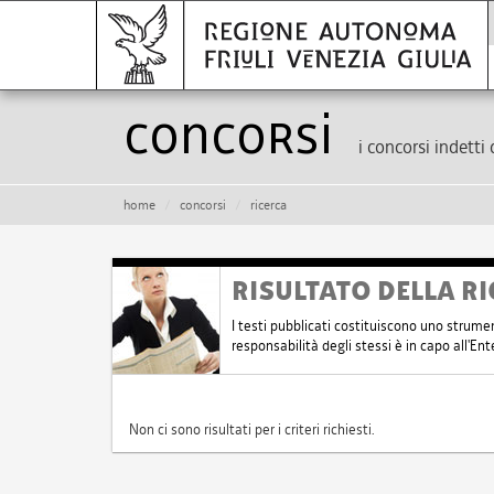
Concorsi
i concorsi indetti 
home
concorsi
ricerca
RISULTATO DELLA RI
I testi pubblicati costituiscono uno strume
responsabilità degli stessi è in capo all'E
Non ci sono risultati per i criteri richiesti.