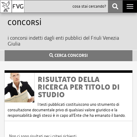
Togg
navi
Concorsi
i concorsi indetti dagli enti pubblici del Friuli Venezia
Giulia
CERCA CONCORSI
RISULTATO DELLA
RICERCA PER TITOLO DI
STUDIO
I testi pubblicati costituiscono uno strumento di
consultazione documentale privo di qualsiasi valore giuridico e la
responsabilità degli stessi è in capo all'Ente che ha emanato il bando.
Non ci sono risultati per i criteri richiesti.