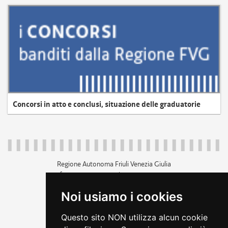
Concorsi in atto e conclusi, situazione delle graduatorie
Regione Autonoma Friuli Venezia Giulia
c.f. 80014930327; p.iva 00526040324
piazza Unità d'Italia 1 Trieste
Noi usiamo i cookies
+39 040 3771111
regione.friuliveneziagiulia@certregione.fvg.it
Questo sito NON utilizza alcun cookie
amministrazione trasparente