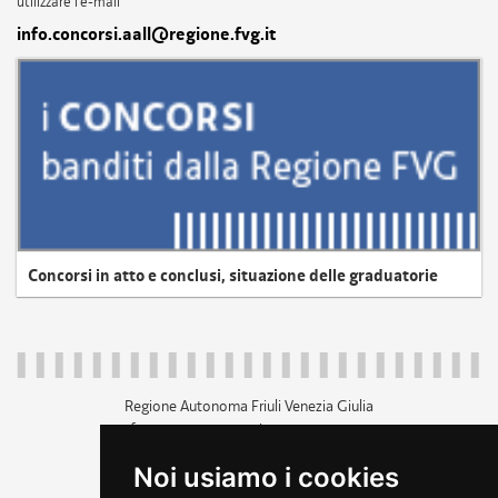
utilizzare l'e-mail
info.concorsi.aall@regione.fvg.it
Concorsi in atto e conclusi, situazione delle graduatorie
Regione Autonoma Friuli Venezia Giulia
c.f. 80014930327; p.iva 00526040324
piazza Unità d'Italia 1 Trieste
Noi usiamo i cookies
+39 040 3771111