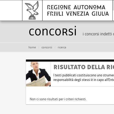
Concorsi
i concorsi indetti 
home
concorsi
ricerca
RISULTATO DELLA RI
I testi pubblicati costituiscono uno strume
responsabilità degli stessi è in capo all'E
Non ci sono risultati per i criteri richiesti.