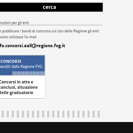
cerca
truzioni per gli enti
r pubblicare i bandi di concorso sul sito della Regione gli enti
vono utilizzare l'e-mail
nfo.concorsi.aall@regione.fvg.it
Concorsi in atto e
conclusi, situazione
delle graduatorie
uliveneziagiulia@certregione.fvg.it