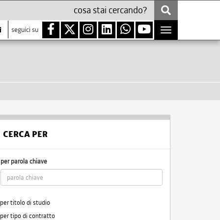
i
seguici su
Toggle
navigation
CERCA PER
per parola chiave
per titolo di studio
per tipo di contratto