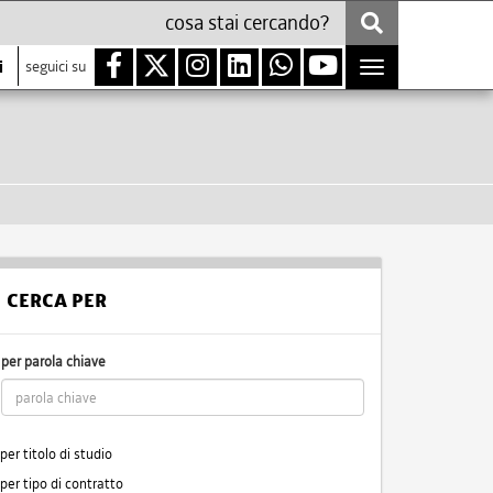
i
seguici su
Toggle
navigation
CERCA PER
per parola chiave
per titolo di studio
per tipo di contratto