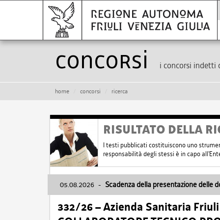
Concorsi
i concorsi indetti 
home
concorsi
ricerca
RISULTATO DELLA RI
I testi pubblicati costituiscono uno strume
responsabilità degli stessi è in capo all'E
05.08.2026
-
Scadenza della presentazione delle 
332/26 – Azienda Sanitaria Friul