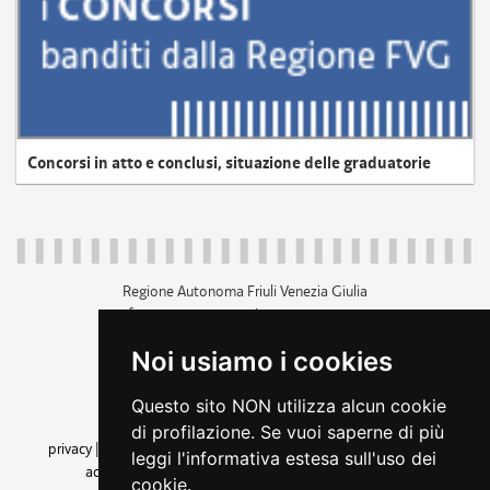
Concorsi in atto e conclusi, situazione delle graduatorie
Regione Autonoma Friuli Venezia Giulia
c.f. 80014930327; p.iva 00526040324
piazza Unità d'Italia 1 Trieste
Noi usiamo i cookies
+39 040 3771111
regione.friuliveneziagiulia@certregione.fvg.it
Questo sito NON utilizza alcun cookie
amministrazione trasparente
di profilazione. Se vuoi saperne di più
privacy
|
cookie
|
note legali
|
accessibilità
|
rss
|
dichiarazione di
leggi l'informativa estesa sull'uso dei
accessibilità
|
feedback
|
cambio preferenze cookie
cookie.