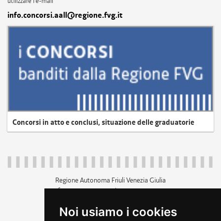
utilizzare l'e-mail
info.concorsi.aall@regione.fvg.it
Concorsi in atto e conclusi, situazione delle graduatorie
Regione Autonoma Friuli Venezia Giulia
c.f. 80014930327; p.iva 00526040324
piazza Unità d'Italia 1 Trieste
Noi usiamo i cookies
+39 040 3771111