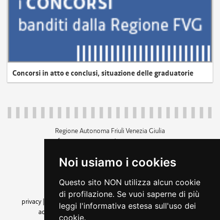
Concorsi in atto e conclusi, situazione delle graduatorie
Regione Autonoma Friuli Venezia Giulia
c.f. 80014930327; p.iva 00526040324
piazza Unità d'Italia 1 Trieste
Noi usiamo i cookies
+39 040 3771111
regione.friuliveneziagiulia@certregione.fvg.it
Questo sito NON utilizza alcun cookie
amministrazione trasparente
di profilazione. Se vuoi saperne di più
privacy
|
cookie
|
note legali
|
accessibilità
|
rss
|
dichiarazione di
leggi l'informativa estesa sull'uso dei
accessibilità
|
feedback
|
cambio preferenze cookie
cookie.