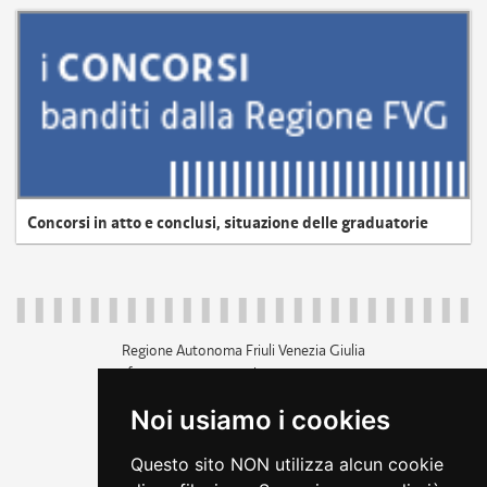
Concorsi in atto e conclusi, situazione delle graduatorie
Regione Autonoma Friuli Venezia Giulia
c.f. 80014930327; p.iva 00526040324
piazza Unità d'Italia 1 Trieste
Noi usiamo i cookies
+39 040 3771111
regione.friuliveneziagiulia@certregione.fvg.it
Questo sito NON utilizza alcun cookie
amministrazione trasparente