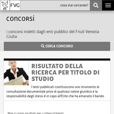
Togg
navi
Concorsi
i concorsi indetti dagli enti pubblici del Friuli Venezia
Giulia
CERCA CONCORSI
RISULTATO DELLA
RICERCA PER TITOLO DI
STUDIO
I testi pubblicati costituiscono uno strumento di
consultazione documentale privo di qualsiasi valore giuridico e la
responsabilità degli stessi è in capo all'Ente che ha emanato il bando.
Non ci sono risultati per i criteri richiesti.