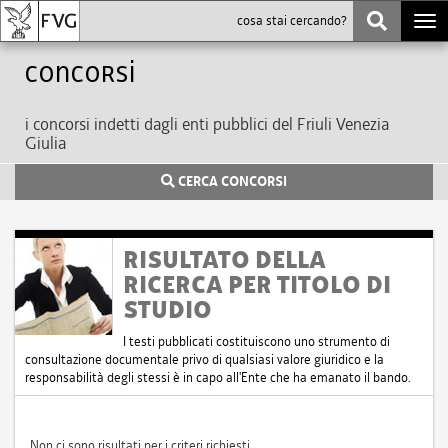
Togg
navi
Concorsi
i concorsi indetti dagli enti pubblici del Friuli Venezia
Giulia
CERCA CONCORSI
RISULTATO DELLA
RICERCA PER TITOLO DI
STUDIO
I testi pubblicati costituiscono uno strumento di
consultazione documentale privo di qualsiasi valore giuridico e la
responsabilità degli stessi è in capo all'Ente che ha emanato il bando.
Non ci sono risultati per i criteri richiesti.