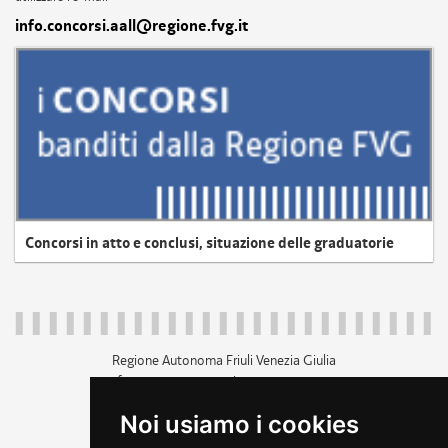
info.concorsi.aall@regione.fvg.it
Concorsi in atto e conclusi, situazione delle graduatorie
Regione Autonoma Friuli Venezia Giulia
c.f. 80014930327; p.iva 00526040324
piazza Unità d'Italia 1 Trieste
Noi usiamo i cookies
+39 040 3771111
regione.friuliveneziagiulia@certregione.fvg.it