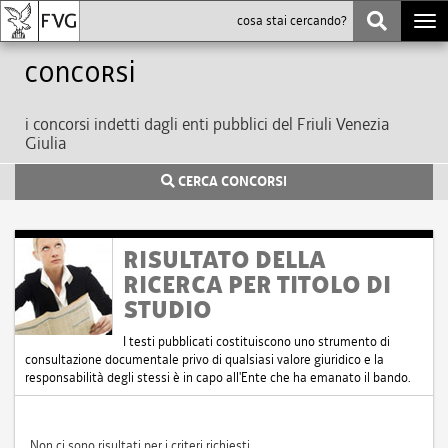
Togg
navi
Concorsi
i concorsi indetti dagli enti pubblici del Friuli Venezia
Giulia
CERCA CONCORSI
RISULTATO DELLA
RICERCA PER TITOLO DI
STUDIO
I testi pubblicati costituiscono uno strumento di
consultazione documentale privo di qualsiasi valore giuridico e la
responsabilità degli stessi è in capo all'Ente che ha emanato il bando.
Non ci sono risultati per i criteri richiesti.