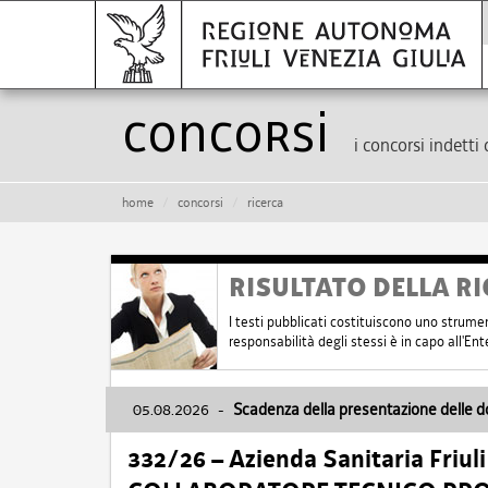
Concorsi
i concorsi indetti 
home
concorsi
ricerca
RISULTATO DELLA RI
I testi pubblicati costituiscono uno strume
responsabilità degli stessi è in capo all'E
05.08.2026
-
Scadenza della presentazione delle 
332/26 – Azienda Sanitaria Friul