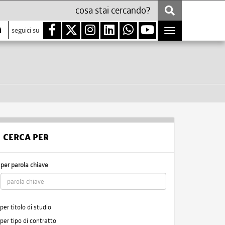
i
seguici su
Toggle
navigation
CERCA PER
per parola chiave
per titolo di studio
per tipo di contratto