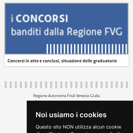
Concorsi in atto e conclusi, situazione delle graduatorie
Regione Autonoma Friuli Venezia Giulia
c.f. 80014930327; p.iva 00526040324
piazza Unità d'Italia 1 Trieste
Noi usiamo i cookies
+39 040 3771111
regione.friuliveneziagiulia@certregione.fvg.it
Questo sito NON utilizza alcun cookie
amministrazione trasparente