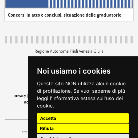
Concorsi in atto e conclusi, situazione delle graduatorie
Regione Autonoma Friuli Venezia Giulia
c.f. 80014930327; p.iva 00526040324
piazza Unità d'Italia 1 Trieste
Noi usiamo i cookies
+39 040 3771111
regione.friuliveneziagiulia@certregione.fvg.it
Questo sito NON utilizza alcun cookie
amministrazione trasparente
di profilazione. Se vuoi saperne di più
privacy
|
cookie
|
note legali
|
accessibilità
|
rss
|
dichiarazione di
leggi l'informativa estesa sull'uso dei
accessibilità
|
feedback
|
cambio preferenze cookie
cookie.
seguici su
Accetta
Rifiuta
ufficio stampa e comunicazione
sito a cura dell'