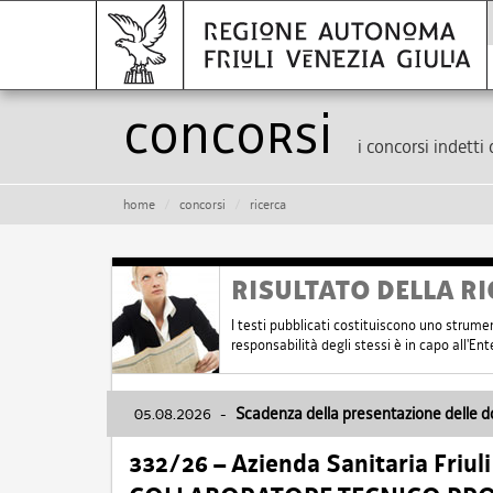
Concorsi
i concorsi indetti 
home
concorsi
ricerca
RISULTATO DELLA RI
I testi pubblicati costituiscono uno strume
responsabilità degli stessi è in capo all'E
05.08.2026
-
Scadenza della presentazione delle 
332/26 – Azienda Sanitaria Friul