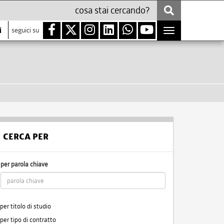
i
seguici su
Toggle
navigation
CERCA PER
per parola chiave
per titolo di studio
per tipo di contratto