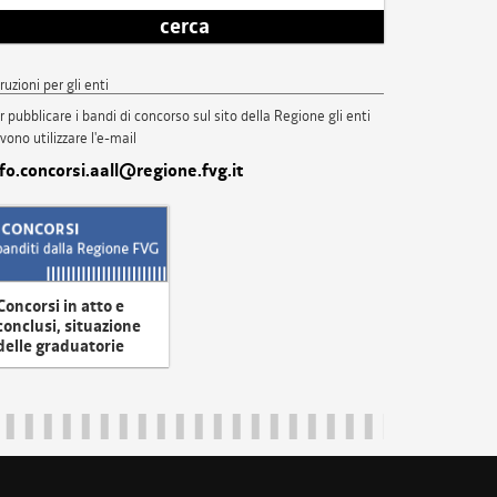
cerca
truzioni per gli enti
r pubblicare i bandi di concorso sul sito della Regione gli enti
vono utilizzare l'e-mail
nfo.concorsi.aall@regione.fvg.it
Concorsi in atto e
conclusi, situazione
delle graduatorie
uliveneziagiulia@certregione.fvg.it