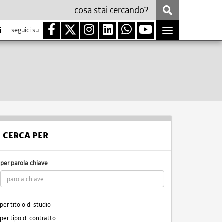
i
seguici su
Toggle
navigation
CERCA PER
per parola chiave
per titolo di studio
per tipo di contratto