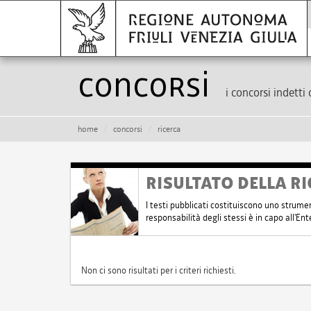
Concorsi
i concorsi indetti 
home
concorsi
ricerca
RISULTATO DELLA RI
I testi pubblicati costituiscono uno strume
responsabilità degli stessi è in capo all'E
Non ci sono risultati per i criteri richiesti.