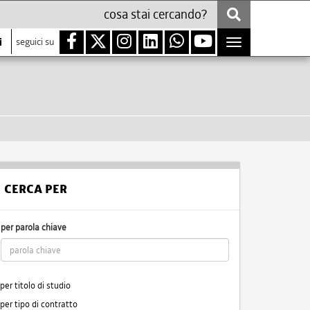
i
seguici su
Toggle
navigation
CERCA PER
per parola chiave
per titolo di studio
per tipo di contratto