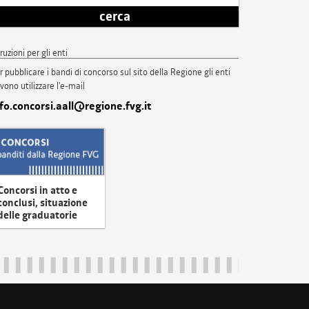
cerca
truzioni per gli enti
r pubblicare i bandi di concorso sul sito della Regione gli enti
vono utilizzare l'e-mail
nfo.concorsi.aall@regione.fvg.it
Concorsi in atto e
conclusi, situazione
delle graduatorie
uliveneziagiulia@certregione.fvg.it