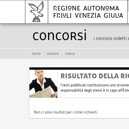
Concorsi
i concorsi indetti 
home
concorsi
ricerca
RISULTATO DELLA RI
I testi pubblicati costituiscono uno strume
responsabilità degli stessi è in capo all'E
Non ci sono risultati per i criteri richiesti.