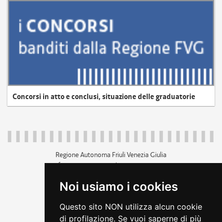
Concorsi in atto e conclusi, situazione delle graduatorie
Regione Autonoma Friuli Venezia Giulia
c.f. 80014930327; p.iva 00526040324
piazza Unità d'Italia 1 Trieste
Noi usiamo i cookies
+39 040 3771111
regione.friuliveneziagiulia@certregione.fvg.it
Questo sito NON utilizza alcun cookie
amministrazione trasparente
di profilazione. Se vuoi saperne di più