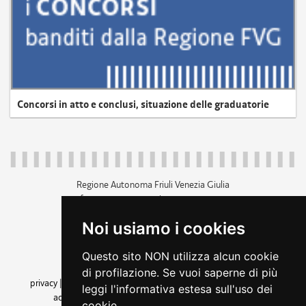
Concorsi in atto e conclusi, situazione delle graduatorie
Regione Autonoma Friuli Venezia Giulia
c.f. 80014930327; p.iva 00526040324
piazza Unità d'Italia 1 Trieste
Noi usiamo i cookies
+39 040 3771111
regione.friuliveneziagiulia@certregione.fvg.it
Questo sito NON utilizza alcun cookie
amministrazione trasparente
di profilazione. Se vuoi saperne di più
privacy
|
cookie
|
note legali
|
accessibilità
|
rss
|
dichiarazione di
leggi l'informativa estesa sull'uso dei
accessibilità
|
feedback
|
cambio preferenze cookie
cookie.