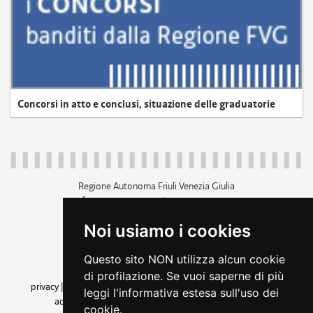
Concorsi in atto e conclusi, situazione delle graduatorie
Regione Autonoma Friuli Venezia Giulia
c.f. 80014930327; p.iva 00526040324
piazza Unità d'Italia 1 Trieste
Noi usiamo i cookies
+39 040 3771111
regione.friuliveneziagiulia@certregione.fvg.it
Questo sito NON utilizza alcun cookie
amministrazione trasparente
di profilazione. Se vuoi saperne di più
privacy
|
cookie
|
note legali
|
accessibilità
|
rss
|
dichiarazione di
leggi l'informativa estesa sull'uso dei
accessibilità
|
feedback
|
cambio preferenze cookie
cookie.