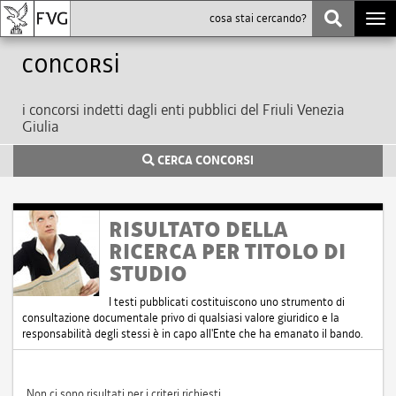
Togg
navi
Concorsi
i concorsi indetti dagli enti pubblici del Friuli Venezia
Giulia
CERCA CONCORSI
RISULTATO DELLA
RICERCA PER TITOLO DI
STUDIO
I testi pubblicati costituiscono uno strumento di
consultazione documentale privo di qualsiasi valore giuridico e la
responsabilità degli stessi è in capo all'Ente che ha emanato il bando.
Non ci sono risultati per i criteri richiesti.